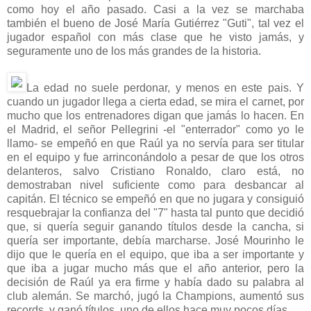
como hoy el año pasado. Casi a la vez se marchaba
también el bueno de José María Gutiérrez "Guti", tal vez el
jugador español con más clase que he visto jamás, y
seguramente uno de los más grandes de la historia.
La edad no suele perdonar, y menos en este pais. Y
cuando un jugador llega a cierta edad, se mira el carnet, por
mucho que los entrenadores digan que jamás lo hacen. En
el Madrid, el señor Pellegrini -el "enterrador" como yo le
llamo- se empeñó en que Raúl ya no servía para ser titular
en el equipo y fue arrinconándolo a pesar de que los otros
delanteros, salvo Cristiano Ronaldo, claro está, no
demostraban nivel suficiente como para desbancar al
capitán. El técnico se empeñó en que no jugara y consiguió
resquebrajar la confianza del "7" hasta tal punto que decidió
que, si quería seguir ganando títulos desde la cancha, si
quería ser importante, debía marcharse. José Mourinho le
dijo que le quería en el equipo, que iba a ser importante y
que iba a jugar mucho más que el año anterior, pero la
decisión de Raúl ya era firme y había dado su palabra al
club alemán. Se marchó, jugó la Champions, aumentó sus
records, y ganó títulos, uno de ellos hace muy pocos días.