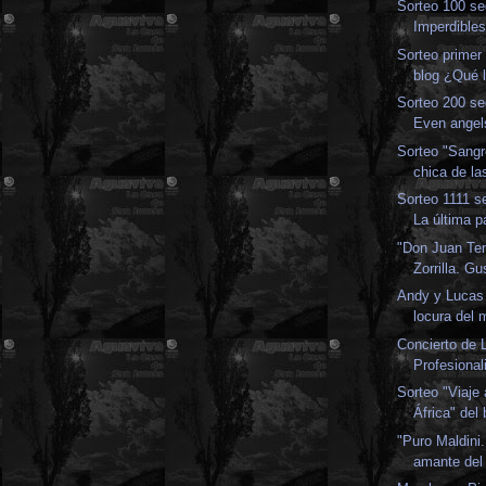
Sorteo 100 se
Imperdible
Sorteo primer 
blog ¿Qué l
Sorteo 200 se
Even angel
Sorteo "Sangr
chica de la
Sorteo 1111 s
La última p
"Don Juan Ten
Zorrilla. Gu
Andy y Lucas 
locura del
Concierto de 
Profesional
Sorteo "Viaje 
África" del 
"Puro Maldini
amante del f