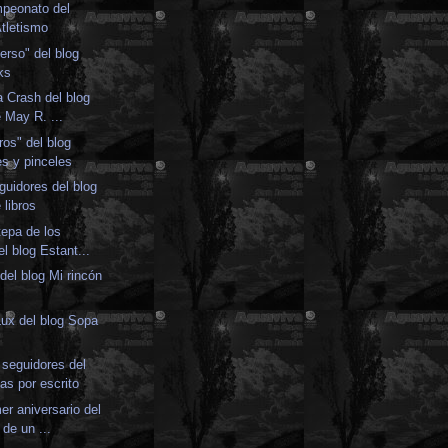
peonato del
tletismo
erso" del blog
ks
a Crash del blog
 May R. ...
ros" del blog
es y pinceles
guidores del blog
 libros
tepa de los
el blog Estant...
del blog Mi rincón
ux del blog Sopa
seguidores del
as por escrito
er aniversario del
 de un ...