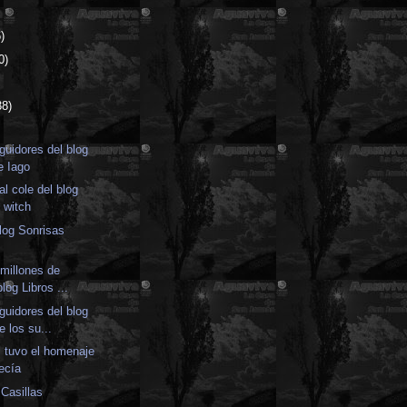
)
0)
38)
guidores del blog
e Iago
al cole del blog
e witch
blog Sonrisas
 millones de
blog Libros ...
guidores del blog
e los su...
l tuvo el homenaje
ecía
 Casillas