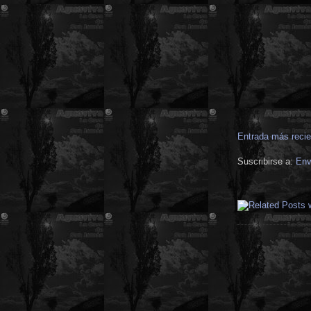
Entrada más recie
Suscribirse a:
Env