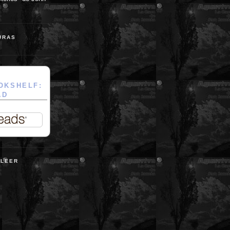
URAS
OKSHELF:
AD
 LEER