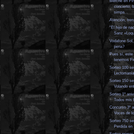
Merche en Pi
concierto, 
simpa...
Atención, tren
"El hijo de na
Sanz «Loqui
Vodafone Sol,
pena?
Pues sí, este
tenemos Fi
Sorteo 100 se
Lectomaní
Sorteo 150 se
Volando en
Sorteo 1º aniv
Todos mis l
Concurso 3º a
Voces de lo
Sorteo 750 se
Perdida en
Sorteo primer 