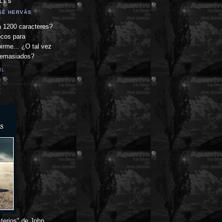
LES
SÉ HERVÁS
 1200 caracteres?
cos para
birme... ¿O tal vez
demasiados?
IL
terios" de John