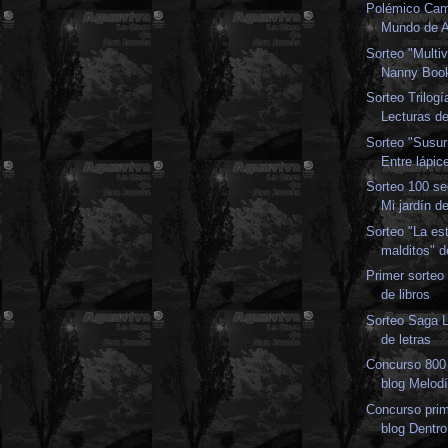
Polémico Cam
Mundo de A
Sorteo "Multiv
Nanny Boo
Sorteo Trilogí
Lecturas de
Sorteo "Susur
Entre lápic
Sorteo 100 se
Mi jardín de
Sorteo "La es
malditos" d
Primer sorteo 
de libros
Sorteo Saga L
de letras
Concurso 800 
blog Melodí
Concurso prim
blog Dentro