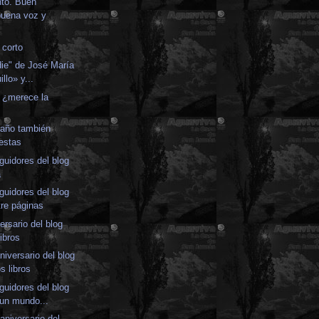
nto. Buen
buena voz y
 corto
die" de José María
llo» y...
 ¿merece la
 año también
estas
guidores del blog
a
guidores del blog
tre páginas
ersario del blog
ibros
niversario del blog
s libros
guidores del blog
 un mundo...
aniversario del