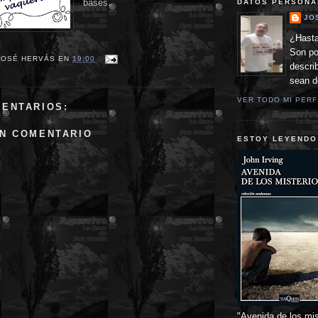
bases.
DATOS PERSONA
JO
¿Hasta
Son po
JOSÉ HERVÁS
EN
19:00
descri
sean 
VER TODO MI PERF
MENTARIOS:
UN COMENTARIO
ESTOY LEYENDO
"Avenida de los mis