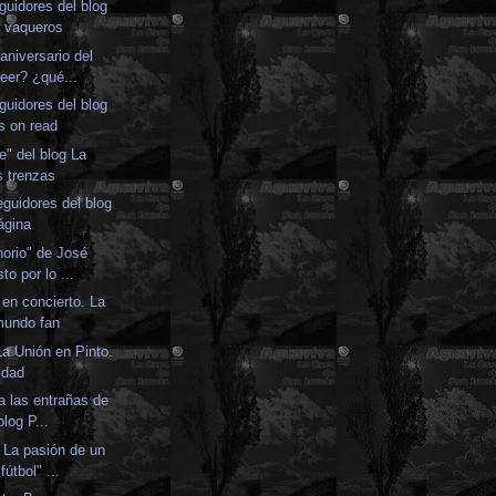
guidores del blog
s vaqueros
aniversario del
eer? ¿qué...
guidores del blog
s on read
e" del blog La
s trenzas
eguidores del blog
ágina
orio" de José
sto por lo ...
en concierto. La
 mundo fan
La Unión en Pinto.
idad
a las entrañas de
blog P...
. La pasión de un
útbol" ...