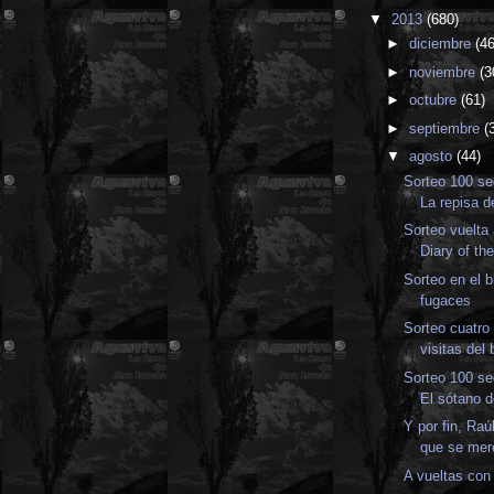
▼
2013
(680)
►
diciembre
(46
►
noviembre
(3
►
octubre
(61)
►
septiembre
(
▼
agosto
(44)
Sorteo 100 se
La repisa d
Sorteo vuelta 
Diary of th
Sorteo en el 
fugaces
Sorteo cuatro
visitas del 
Sorteo 100 se
El sótano d
Y por fin, Raú
que se mer
A vueltas con