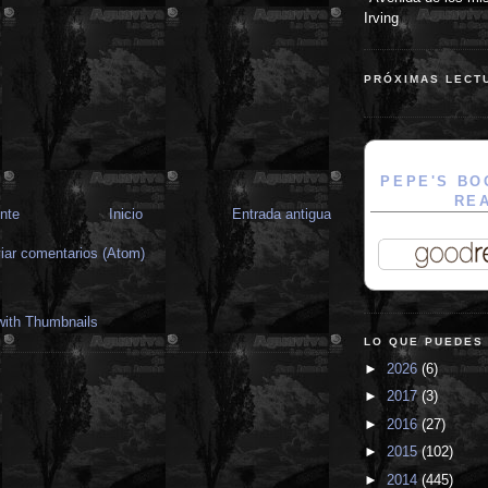
Irving
PRÓXIMAS LECT
PEPE'S BO
RE
nte
Inicio
Entrada antigua
iar comentarios (Atom)
LO QUE PUEDES
►
2026
(6)
►
2017
(3)
►
2016
(27)
►
2015
(102)
►
2014
(445)